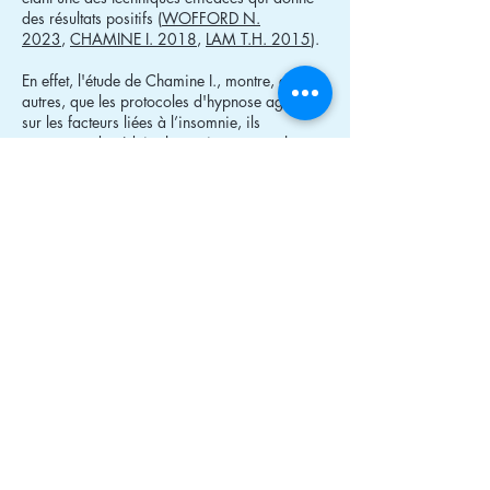
des résultats positifs (
WOFFORD N.
2023
,
CHAMINE I. 2018
,
LAM T.H. 2015
).
En effet, l'étude de Chamine I., montre, entre
autres, que les protocoles d'hypnose agissent
sur les facteurs liées à l’insomnie, ils
permettent de réduire la tension au coucher et
ainsi facilitent l’endormissement. L’efficacité du
sommeil est améliorée de 65 à 90 % en
fonction des groupes test.
Naturellement, l’hypnose est pertinente en
approche complémentaire de la détente
mentale et des routines du coucher.
Bibliographie
Lam TH et al.,
“Hypnotherapy for insomnia: a
systematic review and meta-analysis of
randomized controlled trials,” Complementary
Therapies in Medicine, 2015, PMID
26365453,
PubMed
.
Chamine I et al.
, “Hypnosis Intervention Effects
on Sleep Outcomes,” Journal of Clinical Sleep