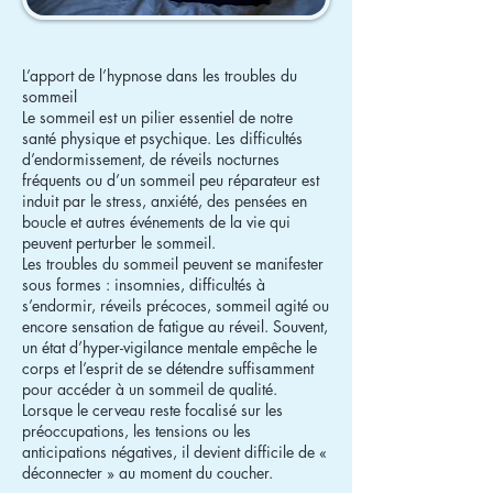
L’apport de l’hypnose dans les troubles du
sommeil
Le sommeil est un pilier essentiel de notre
santé physique et psychique. Les difficultés
d’endormissement, de réveils nocturnes
fréquents ou d’un sommeil peu réparateur est
induit par le stress, anxiété, des pensées en
boucle et autres événements de la vie qui
peuvent perturber le sommeil.
Les troubles du sommeil peuvent se manifester
sous formes : insomnies, difficultés à
s’endormir, réveils précoces, sommeil agité ou
encore sensation de fatigue au réveil. Souvent,
un état d’hyper-vigilance mentale empêche le
corps et l’esprit de se détendre suffisamment
pour accéder à un sommeil de qualité.
Lorsque le cerveau reste focalisé sur les
préoccupations, les tensions ou les
anticipations négatives, il devient difficile de «
déconnecter » au moment du coucher.