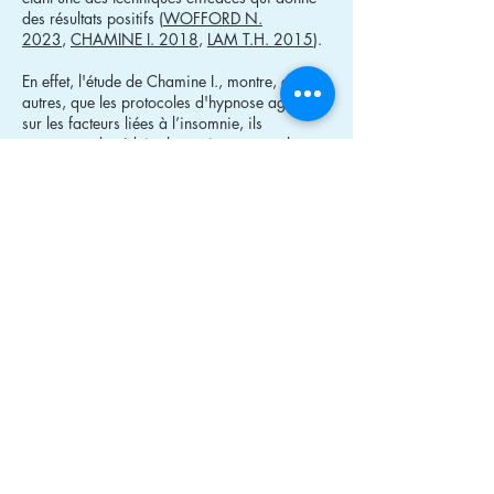
des résultats positifs (
WOFFORD N.
2023
,
CHAMINE I. 2018
,
LAM T.H. 2015
).
En effet, l'étude de Chamine I., montre, entre
autres, que les protocoles d'hypnose agissent
sur les facteurs liées à l’insomnie, ils
permettent de réduire la tension au coucher et
ainsi facilitent l’endormissement. L’efficacité du
sommeil est améliorée de 65 à 90 % en
fonction des groupes test.
Naturellement, l’hypnose est pertinente en
approche complémentaire de la détente
mentale et des routines du coucher.
Bibliographie
Lam TH et al.,
“Hypnotherapy for insomnia: a
systematic review and meta-analysis of
randomized controlled trials,” Complementary
Therapies in Medicine, 2015, PMID
26365453,
PubMed
.
Chamine I et al.
, “Hypnosis Intervention Effects
on Sleep Outcomes,” Journal of Clinical Sleep