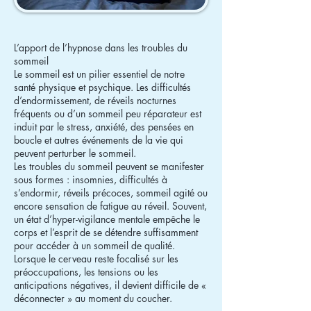
L’apport de l’hypnose dans les troubles du
sommeil
Le sommeil est un pilier essentiel de notre
santé physique et psychique. Les difficultés
d’endormissement, de réveils nocturnes
fréquents ou d’un sommeil peu réparateur est
induit par le stress, anxiété, des pensées en
boucle et autres événements de la vie qui
peuvent perturber le sommeil.
Les troubles du sommeil peuvent se manifester
sous formes : insomnies, difficultés à
s’endormir, réveils précoces, sommeil agité ou
encore sensation de fatigue au réveil. Souvent,
un état d’hyper-vigilance mentale empêche le
corps et l’esprit de se détendre suffisamment
pour accéder à un sommeil de qualité.
Lorsque le cerveau reste focalisé sur les
préoccupations, les tensions ou les
anticipations négatives, il devient difficile de «
déconnecter » au moment du coucher.